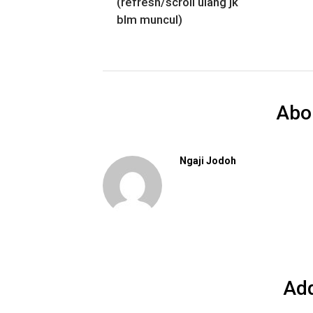
(refresh/scroll ulang jk
blm muncul)
Abo
Ngaji Jodoh
Ad