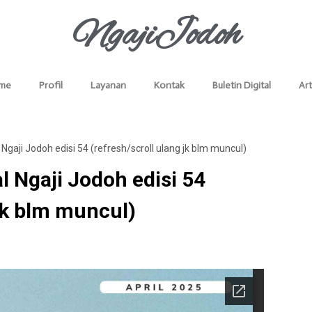
NgajiJodoh
me
Profil
Layanan
Kontak
Buletin Digital
Art
l Ngaji Jodoh edisi 54 (refresh/scroll ulang jk blm muncul)
al Ngaji Jodoh edisi 54
 jk blm muncul)