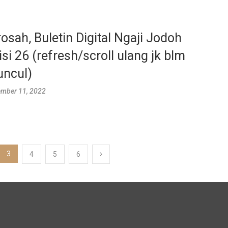
rosah, Buletin Digital Ngaji Jodoh
isi 26 (refresh/scroll ulang jk blm
ncul)
mber 11, 2022
3
4
5
6