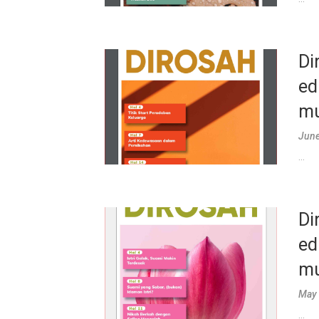
Di
ed
mu
June
...
Di
ed
mu
May 
...