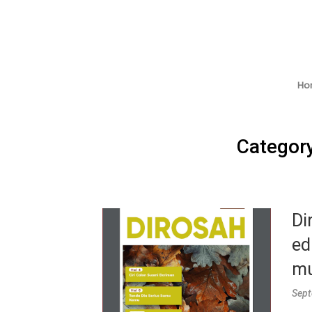
Ho
Categor
Di
ed
mu
Sept