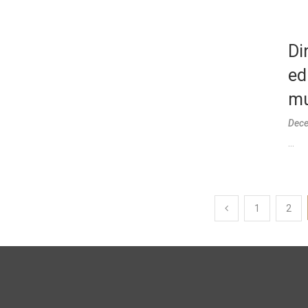
Di
ed
mu
Dece
...
1
2