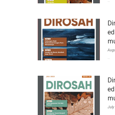
...
Di
ed
mu
Augu
...
Di
ed
mu
July
...