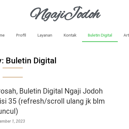
NgajiJodoh
me
Profil
Layanan
Kontak
Buletin Digital
Art
y:
Buletin Digital
rosah, Buletin Digital Ngaji Jodoh
isi 35 (refresh/scroll ulang jk blm
ncul)
ember 1, 2023