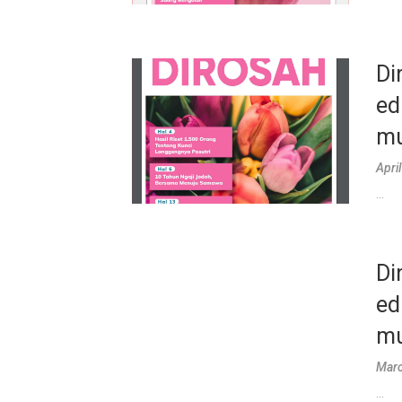
Di
ed
mu
Apri
...
Di
ed
mu
Marc
...