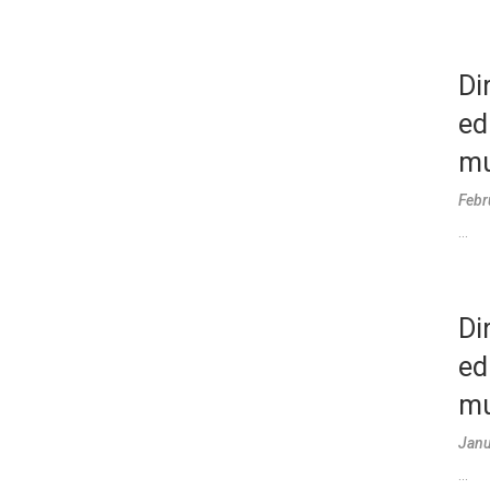
Di
ed
mu
Febr
...
Di
ed
mu
Janu
...