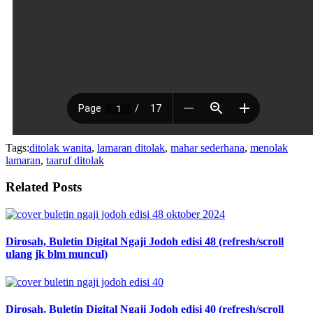
Tags:
ditolak wanita
,
lamaran ditolak
,
mahar sederhana
,
menolak
lamaran
,
taaruf ditolak
Related Posts
Dirosah, Buletin Digital Ngaji Jodoh edisi 48 (refresh/scroll
ulang jk blm muncul)
Dirosah, Buletin Digital Ngaji Jodoh edisi 40 (refresh/scroll